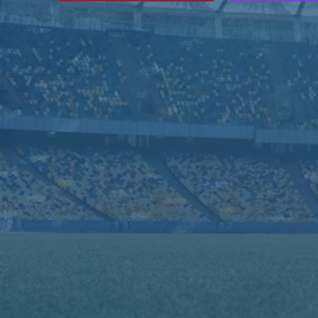
首页
404 Error
糟糕！找不到该页面
糟糕！找不到该页面
返回首页
订阅新闻通讯
随时了解我们的最新动态！订阅我们的时事通讯即可收到独家内
订阅我们的服务