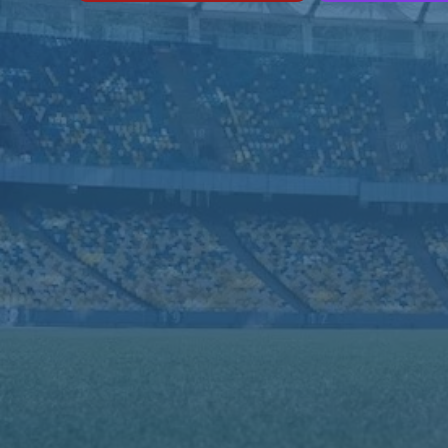
首页
404 Error
糟糕！找不到该页面
糟糕！找不到该页面
返回首页
订阅新闻通讯
随时了解我们的最新动态！订阅我们的时事通讯即可收到独家内
订阅我们的服务