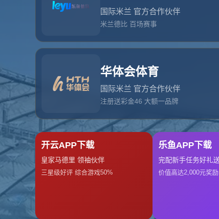
首页
关于华体会
服务
单独服务
新闻中心
华体会的团队
联系华体会
页面未找到