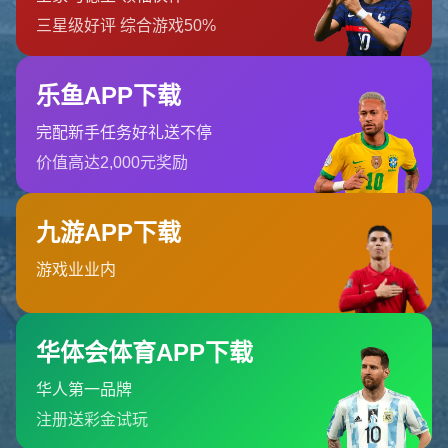
首页
404 Error
糟糕！找不到该页面
糟糕！找不到该页面
返回首页
订阅新闻通讯
随时了解我们的最新动态！订阅我们的时事通讯即可收到独家内
容和特别优惠。
订阅我们的服务