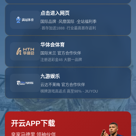
首页
关于华体会
服务
单独服务
新闻中心
华体会的团队
联系华体会
页面未找到