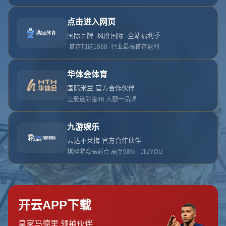
首页
关于华体会
服务
单独服务
新闻中心
华体会的团队
联系华体会
页面未找到