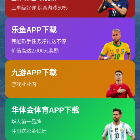
首页
404 Error
糟糕！找不到该页面
糟糕！找不到该页面
返回首页
订阅新闻通讯
随时了解我们的最新动态！订阅我们的时事通讯即可收到独家内
容和特别优惠。
订阅我们的服务