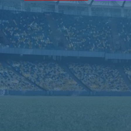
首页
404 Error
糟糕！找不到该页面
糟糕！找不到该页面
返回首页
订阅新闻通讯
随时了解我们的最新动态！订阅我们的时事通讯即可收到独家内
订阅我们的服务