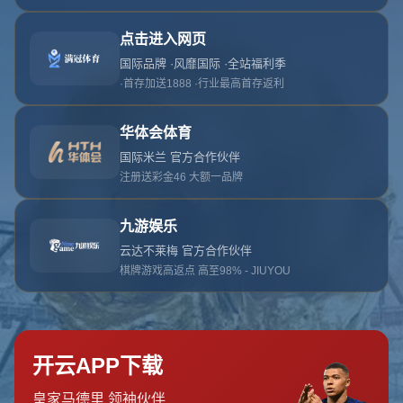
首页
关于华体会
服务
单独服务
新闻中心
华体会的团队
联系华体会
页面未找到