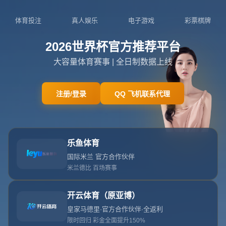
025-8881347
admin@zh6-hth.com