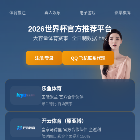
025-8881347
admin@zh6-hth.com