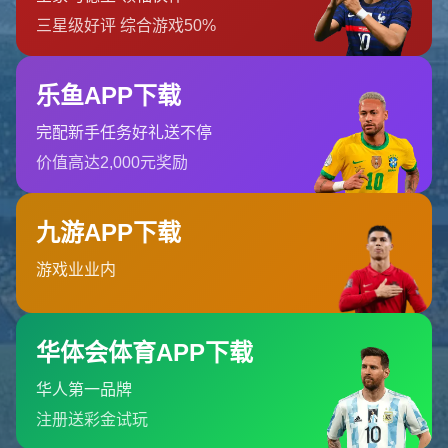
首页
404 Error
糟糕！找不到该页面
糟糕！找不到该页面
返回首页
订阅新闻通讯
随时了解我们的最新动态！订阅我们的时事通讯即可收到独家内
容和特别优惠。
订阅我们的服务