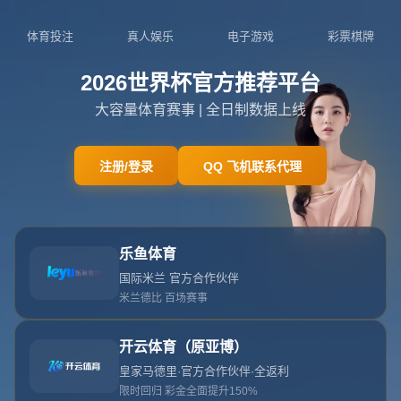
025-8881347
admin@zh6-hth.com