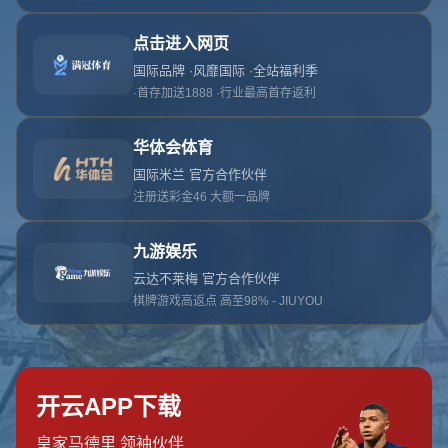
首页
关于华体会
服务
单独服务
新闻中心
华体会的团队
联系华体会
页面未找到