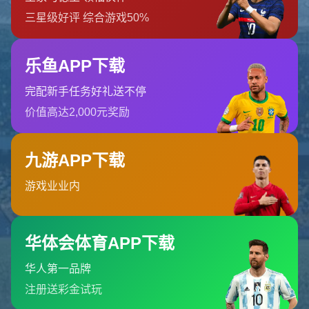
首页
404 Error
糟糕！找不到该页面
糟糕！找不到该页面
返回首页
订阅新闻通讯
随时了解我们的最新动态！订阅我们的时事通讯即可收到独家内
容和特别优惠。
订阅我们的服务