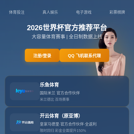
025-8881347
admin@zh6-hth.com